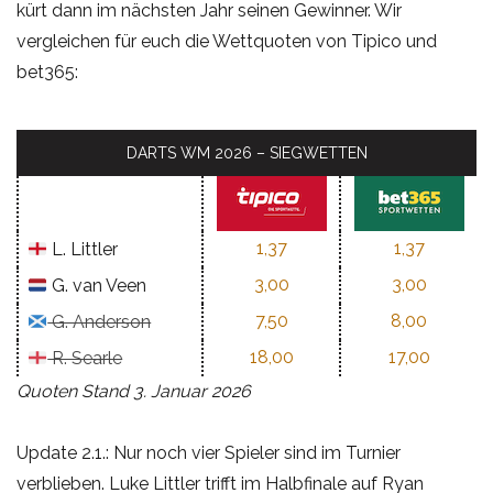
kürt dann im nächsten Jahr seinen Gewinner. Wir
vergleichen für euch die Wettquoten von Tipico und
bet365:
DARTS WM 2026 – SIEGWETTEN
1,37
1,37
L. Littler
3,00
3,00
G. van Veen
7,50
8,00
G. Anderson
18,00
17,00
R. Searle
Quoten Stand 3. Januar 2026
Update 2.1.: Nur noch vier Spieler sind im Turnier
verblieben. Luke Littler trifft im Halbfinale auf Ryan