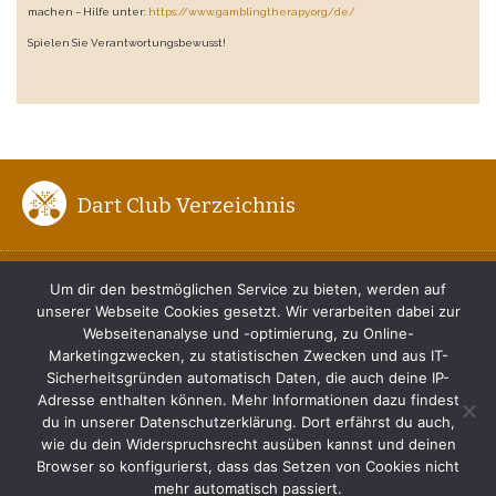
machen – Hilfe unter:
https://www.gamblingtherapy.org/de/
Spielen Sie Verantwortungsbewusst!
Dart Club Verzeichnis
ENTFERNUNG ZUM BOARD
Um dir den bestmöglichen Service zu bieten, werden auf
unserer Webseite Cookies gesetzt. Wir verarbeiten dabei zur
DER RICHTIGE DARTWURF
Webseitenanalyse und -optimierung, zu Online-
Marketingzwecken, zu statistischen Zwecken und aus IT-
TIPPS FÜR ANFÄNGER
Sicherheitsgründen automatisch Daten, die auch deine IP-
Adresse enthalten können. Mehr Informationen dazu findest
du in unserer Datenschutzerklärung. Dort erfährst du auch,
IMPRESSUM
wie du dein Widerspruchsrecht ausüben kannst und deinen
Browser so konfigurierst, dass das Setzen von Cookies nicht
DATENSCHUTZERKLÄRUNG
mehr automatisch passiert.