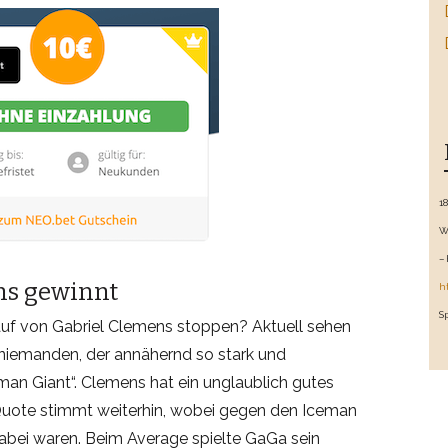
1
W
–
ns gewinnt
h
S
uf von Gabriel Clemens stoppen? Aktuell sehen
niemanden, der annähernd so stark und
man Giant“. Clemens hat ein unglaublich gutes
uote stimmt weiterhin, wobei gegen den Iceman
abei waren. Beim Average spielte GaGa sein