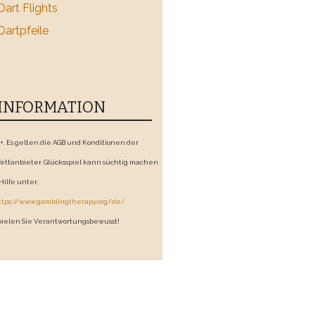
Dart Flights
Dartpfeile
INFORMATION
8+. Es gelten die AGB und Konditionen der
ettanbieter. Glücksspiel kann süchtig machen
 Hilfe unter:
ttps://www.gamblingtherapy.org/de/
pielen Sie Verantwortungsbewusst!