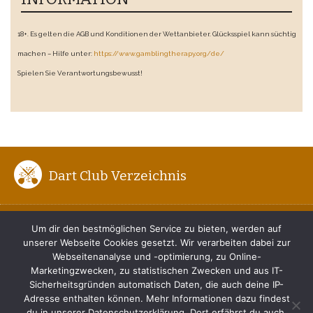
18+. Es gelten die AGB und Konditionen der Wettanbieter. Glücksspiel kann süchtig
machen – Hilfe unter:
https://www.gamblingtherapy.org/de/
Spielen Sie Verantwortungsbewusst!
Dart Club Verzeichnis
ENTFERNUNG ZUM BOARD
Um dir den bestmöglichen Service zu bieten, werden auf
unserer Webseite Cookies gesetzt. Wir verarbeiten dabei zur
DER RICHTIGE DARTWURF
Webseitenanalyse und -optimierung, zu Online-
Marketingzwecken, zu statistischen Zwecken und aus IT-
TIPPS FÜR ANFÄNGER
Sicherheitsgründen automatisch Daten, die auch deine IP-
Adresse enthalten können. Mehr Informationen dazu findest
du in unserer Datenschutzerklärung. Dort erfährst du auch,