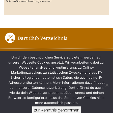
Spielen Sie Verantwortungsbewusst!
Dart Club Verzeichnis
ENTFERNUNG ZUM BOARD
Um dir den bestmöglichen Service zu bieten, werden auf
unserer Webseite Cookies gesetzt. Wir verarbeiten dabei zur
DER RICHTIGE DARTWURF
Webseitenanalyse und -optimierung, zu Online-
Marketingzwecken, zu statistischen Zwecken und aus IT-
TIPPS FÜR ANFÄNGER
Sicherheitsgründen automatisch Daten, die auch deine IP-
Adresse enthalten können. Mehr Informationen dazu findest
du in unserer Datenschutzerklärung. Dort erfährst du auch,
IMPRESSUM
wie du dein Widerspruchsrecht ausüben kannst und deinen
Browser so konfigurierst, dass das Setzen von Cookies nicht
DATENSCHUTZERKLÄRUNG
mehr automatisch passiert.
zur Kenntnis genommen
© 2017-2026 www.dart-club.de. Alle Rechte vorbehalten.