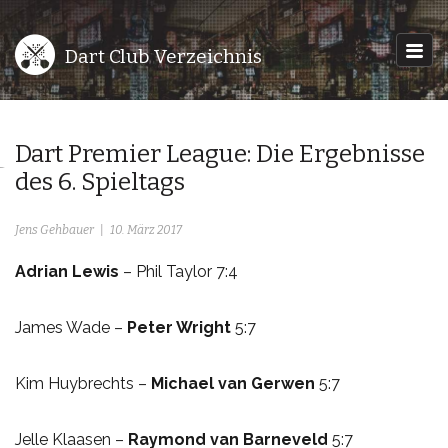
Dart Club Verzeichnis
Dart Premier League: Die Ergebnisse
des 6. Spieltags
Jens Gehbauer
10. März 2017
Adrian Lewis
– Phil Taylor 7:4
James Wade –
Peter Wright
5:7
Kim Huybrechts –
Michael van Gerwen
5:7
Jelle Klaasen –
Raymond van Barneveld
5:7