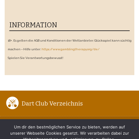
INFORMATION
18+. Es gelten die AGB und Konditionen der Wettanbieter. Glücksspiel kann süchtig
machen – Hilfe unter:
https://www.gamblingtherapy.org/de/
Spielen Sie Verantwortungsbewusst!
Dart Club Verzeichnis
ENTFERNUNG ZUM BOARD
Um dir den bestmöglichen Service zu bieten, werden auf
unserer Webseite Cookies gesetzt. Wir verarbeiten dabei zur
DER RICHTIGE DARTWURF