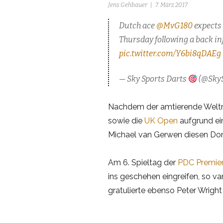
Jens Gehbauer
7. März 2017
Dutch ace
@MvG180
expects 
Thursday following a back in
pic.twitter.com/Y6bi8qDAEg
— Sky Sports Darts
(@SkyS
Nachdem der amtierende Welt
sowie die
UK Open
aufgrund ei
Michael van Gerwen diesen Don
Am 6. Spieltag der
PDC Premie
ins geschehen eingreifen, so v
gratulierte ebenso Peter Wrigh