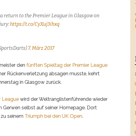
a return to the Premier League in Glasgow on
jury:
https://t.co/CyXuj3ihxq
portsDarts)
7. März 2017
meister den
fünften Spieltag der Premier League
ner Rückenverletzung absagen musste, kehrt
nerstag in Glasgow zurück.
r League
wird der Weltranglistenführende wieder
an Gerwen selbst auf seiner Homepage. Dort
t zu seinem
Triumph bei den UK Open
.