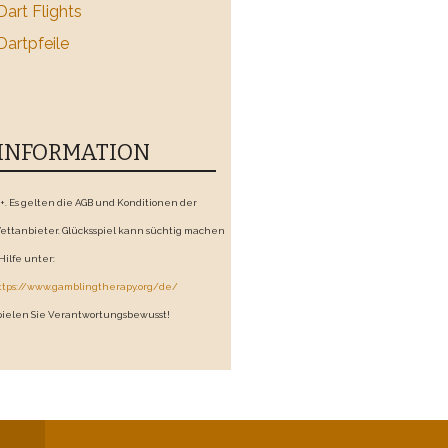
Dart Flights
Dartpfeile
INFORMATION
8+. Es gelten die AGB und Konditionen der
ettanbieter. Glücksspiel kann süchtig machen
 Hilfe unter:
ttps://www.gamblingtherapy.org/de/
pielen Sie Verantwortungsbewusst!