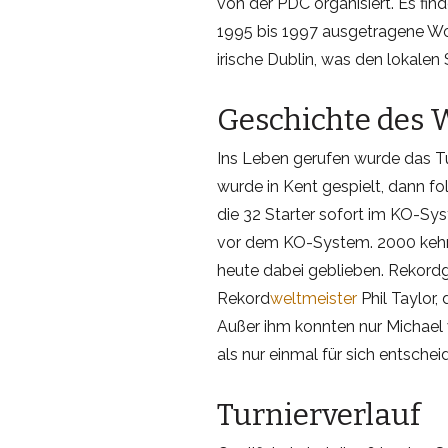
von der PDC organisiert. Es find
1995 bis 1997 ausgetragene Wor
irische Dublin, was den lokale
Geschichte des 
Ins Leben gerufen wurde das Tu
wurde in Kent gespielt, dann fo
die 32 Starter sofort im KO-Sy
vor dem KO-System. 2000 kehr
heute dabei geblieben. Rekordge
Rekord
weltmeister
Phil Taylor,
Außer ihm konnten nur Michae
als nur einmal für sich entschei
Turnierverlauf