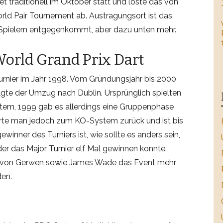
et traditionell im Oktober statt und löste das von
ld Pair Tournement ab. Austragungsort ist das
n Spielern entgegenkommt, aber dazu unten mehr.
World Grand Prix Dart
rnier im Jahr 1998. Vom Gründungsjahr bis 2000
lgte der Umzug nach Dublin. Ursprünglich spielten
stem, 1999 gab es allerdings eine Gruppenphase
te man jedoch zum KO-System zurück und ist bis
winner des Turniers ist, wie sollte es anders sein,
 der das Major Turnier elf Mal gewinnen konnte.
l von Gerwen sowie James Wade das Event mehr
den.