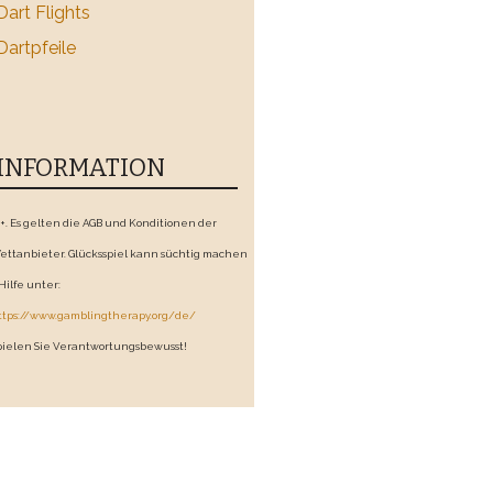
Dart Flights
Dartpfeile
INFORMATION
8+. Es gelten die AGB und Konditionen der
ettanbieter. Glücksspiel kann süchtig machen
 Hilfe unter:
ttps://www.gamblingtherapy.org/de/
pielen Sie Verantwortungsbewusst!