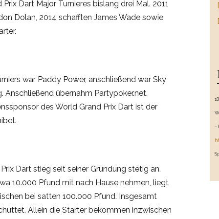
rix Dart Major Turnieres bislang drei Mal. 2011
don Dolan, 2014 schafften James Wade sowie
rter.
urniers war Paddy Power, anschließend war Sky
ig. Anschließend übernahm Partypoker.net.
1
sponsor des World Grand Prix Dart ist der
W
ibet.
–
h
S
rix Dart stieg seit seiner Gründung stetig an.
twa 10.000 Pfund mit nach Hause nehmen, liegt
ischen bei satten 100.000 Pfund. Insgesamt
üttet. Allein die Starter bekommen inzwischen