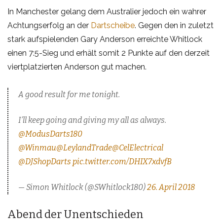
In Manchester gelang dem Australier jedoch ein wahrer
Achtungserfolg an der
Dartscheibe
. Gegen den in zuletzt
stark aufspielenden Gary Anderson erreichte Whitlock
einen 7:5-Sieg und erhält somit 2 Punkte auf den derzeit
viertplatzierten Anderson gut machen.
A good result for me tonight.
I’ll keep going and giving my all as always.
@ModusDarts180
@Winmau
@LeylandTrade
@CelElectrical
@DJShopDarts
pic.twitter.com/DHIX7xdvfB
— Simon Whitlock (@SWhitlock180)
26. April 2018
Abend der Unentschieden