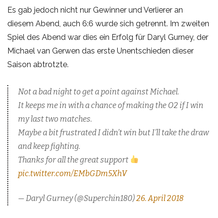
Es gab jedoch nicht nur Gewinner und Verlierer an
diesem Abend, auch 6:6 wurde sich getrennt. Im zweiten
Spiel des Abend war dies ein Erfolg für Daryl Gurney, der
Michael van Gerwen das erste Unentschieden dieser
Saison abtrotzte.
Not a bad night to get a point against Michael.
It keeps me in with a chance of making the O2 if I win
my last two matches.
Maybe a bit frustrated I didn’t win but I’ll take the draw
and keep fighting.
Thanks for all the great support
pic.twitter.com/EMbGDm5XhV
— Daryl Gurney (@Superchin180)
26. April 2018