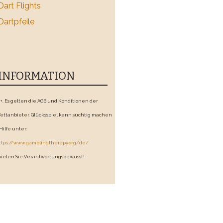
Dart Flights
Dartpfeile
INFORMATION
8+. Es gelten die AGB und Konditionen der
ettanbieter. Glücksspiel kann süchtig machen
 Hilfe unter:
ttps://www.gamblingtherapy.org/de/
pielen Sie Verantwortungsbewusst!