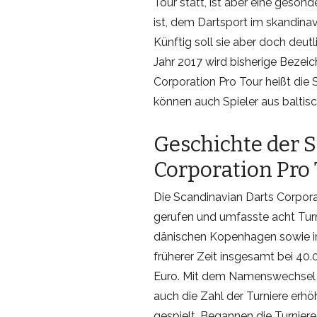
Tour statt, ist aber eine geson
ist, dem Dartsport im skandina
Künftig soll sie aber doch deu
Jahr 2017 wird bisherige Bezei
Corporation Pro Tour heißt die 
können auch Spieler aus baltis
Geschichte der 
Corporation Pro
Die Scandinavian Darts Corpora
gerufen und umfasste acht Turn
dänischen Kopenhagen sowie im
früherer Zeit insgesamt bei 40.0
Euro. Mit dem Namenswechsel u
auch die Zahl der Turniere erhö
gespielt. Begannen die Turniere