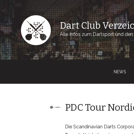
Dart Club Verzei
Alle Infos zum Dartsport und den 
NEWS
PDC Tour Nordic
Die Scandinavian Darts Corpora