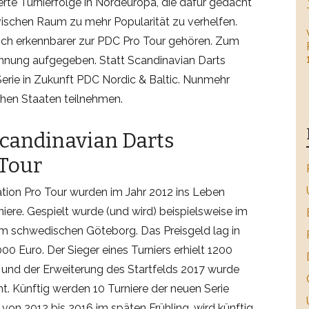
derte Turnierfolge in Nordeuropa, die dafür gedacht
vischen Raum zu mehr Popularität zu verhelfen.
tlich erkennbarer zur PDC Pro Tour gehören. Zum
chnung aufgegeben. Statt Scandinavian Darts
Serie in Zukunft PDC Nordic & Baltic. Nunmehr
chen Staaten teilnehmen.
Scandinavian Darts
 Tour
tion Pro Tour wurden im Jahr 2012 ins Leben
iere. Gespielt wurde (und wird) beispielsweise im
 schwedischen Göteborg. Das Preisgeld lag in
00 Euro. Der Sieger eines Turniers erhielt 1200
nd der Erweiterung des Startfelds 2017 wurde
ht. Künftig werden 10 Turniere der neuen Serie
 von 2012 bis 2016 im späten Frühling, wird künftig