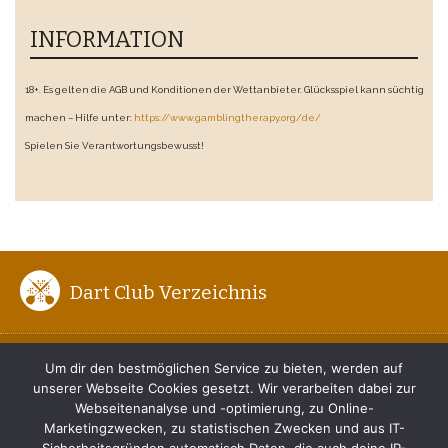
INFORMATION
18+. Es gelten die AGB und Konditionen der Wettanbieter. Glücksspiel kann süchtig
machen – Hilfe unter:
https://www.gamblingtherapy.org/de/
Spielen Sie Verantwortungsbewusst!
Dart Club Verzeichnis
ENTFERNUNG ZUM BOARD
Um dir den bestmöglichen Service zu bieten, werden auf
unserer Webseite Cookies gesetzt. Wir verarbeiten dabei zur
DER RICHTIGE DARTWURF
Webseitenanalyse und -optimierung, zu Online-
Marketingzwecken, zu statistischen Zwecken und aus IT-
TIPPS FÜR ANFÄNGER