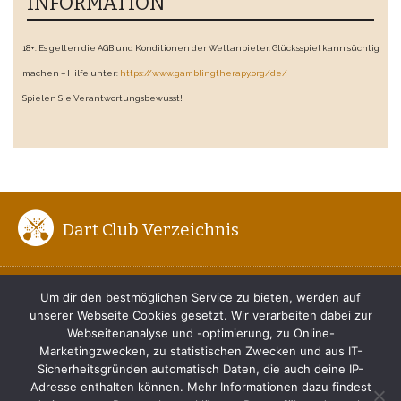
INFORMATION
18+. Es gelten die AGB und Konditionen der Wettanbieter. Glücksspiel kann süchtig
machen – Hilfe unter:
https://www.gamblingtherapy.org/de/
Spielen Sie Verantwortungsbewusst!
Dart Club Verzeichnis
ENTFERNUNG ZUM BOARD
Um dir den bestmöglichen Service zu bieten, werden auf
unserer Webseite Cookies gesetzt. Wir verarbeiten dabei zur
DER RICHTIGE DARTWURF
Webseitenanalyse und -optimierung, zu Online-
Marketingzwecken, zu statistischen Zwecken und aus IT-
TIPPS FÜR ANFÄNGER
Sicherheitsgründen automatisch Daten, die auch deine IP-
Adresse enthalten können. Mehr Informationen dazu findest