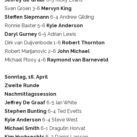
Sven Groen 3-6
Mervyn King
Steffen Siepmann
6-4 Andrew Gilding
Ronnie Baxter 5-6
Kyle Anderson
Daryl Gurney
6-5 Adrian Lewis
Dirk van Duijvenbode 1-6
Robert Thornton
Robert Marijanovic 2-6
John Michael
Michael Plooy 4-6
Raymond van Barneveld
Sonntag, 16. April
Zweite Runde
Nachmittagssession
Jeffrey De Graaf
6-5 Ian White
Stephen Bunting
6-4 Ted Evetts
Kyle Anderson
6-4 Steve West
Michael Smith
6-1 Dragutin Horvat
Kim Huybrechts
6-2 Daniel Larsson