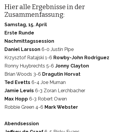
Hier alle Ergebnisse in der
Zusammenfassung:
Samstag, 15. April
Erste Runde
Nachmittagssession
Daniel Larsson
6-0 Justin Pipe
Krzysztof Ratajski 1-6
Rowby-John Rodriguez
Ronny Huybrechts 5-6
Jonny Clayton
Brian Woods 3-6
Dragutin Horvat
Ted Evetts
6-4 Joe Murnan
Jamie Lewis
6-3 Zoran Lerchbacher
Max Hopp
6-3 Robert Owen
Robbie Green 4-6
Mark Webster
Abendsession
Jeffrey de Graaf
6-5 Ricky Evans