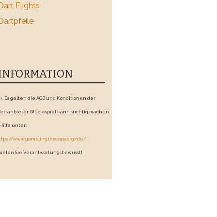
Dart Flights
Dartpfeile
INFORMATION
8+. Es gelten die AGB und Konditionen der
ettanbieter. Glücksspiel kann süchtig machen
 Hilfe unter:
ttps://www.gamblingtherapy.org/de/
pielen Sie Verantwortungsbewusst!