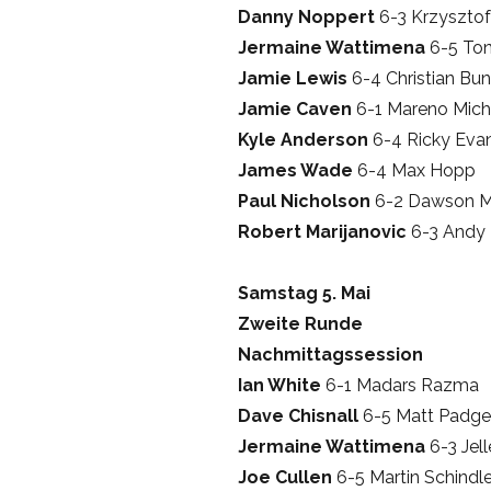
Danny Noppert
6-3 Krzysztof
Jermaine Wattimena
6-5 Ton
Jamie Lewis
6-4 Christian Bu
Jamie Caven
6-1 Mareno Mich
Kyle Anderson
6-4 Ricky Eva
James Wade
6-4 Max Hopp
Paul Nicholson
6-2 Dawson M
Robert Marijanovic
6-3 Andy 
Samstag 5. Mai
Zweite Runde
Nachmittagssession
Ian White
6-1 Madars Razma
Dave Chisnall
6-5 Matt Padge
Jermaine Wattimena
6-3 Jel
Joe Cullen
6-5 Martin Schindle