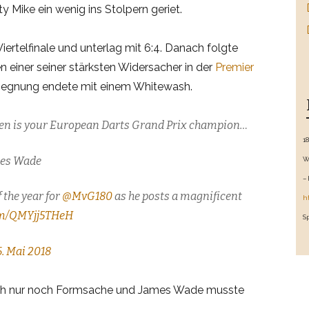
y Mike ein wenig ins Stolpern geriet.
iertelfinale und unterlag mit 6:4. Danach folgte
einer seiner stärksten Widersacher in der
Premier
egegnung endete mit einem Whitewash.
n is your European Darts Grand Prix champion…
1
mes Wade
W
–
 the year for
@MvG180
as he posts a magnificent
h
com/QMYjj5THeH
S
6. Mai 2018
ch nur noch Formsache und James Wade musste