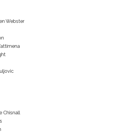
en Webster
on
Wattimena
ght
ljovic
 Chisnall
s
n