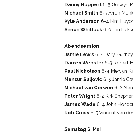
Danny Noppert
6-5 Gerwyn P
Michael Smith
6-5 Arron Mon
Kyle Anderson
6-4 Kim Huybr
Simon Whitlock
6-0 Jan Dekk
Abendsession
Jamie Lewis
6-4 Daryl Gurney
Darren Webster
6-3 Robert M
Paul Nicholson
6-4 Mervyn K
Mensur Suljovic
6-5 Jamie Ca
Michael van Gerwen
6-2 Alan
Peter Wright
6-2 Kirk Shephe
James Wade
6-4 John Hende
Rob Cross
6-5 Vincent van der
Samstag 6. Mai