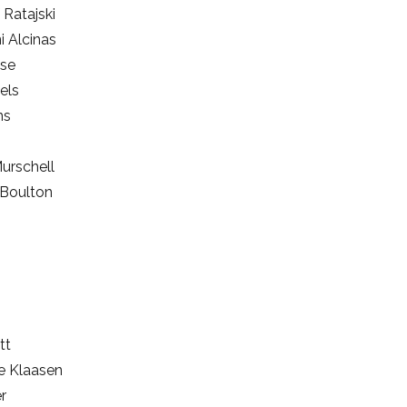
 Ratajski
i Alcinas
nse
els
ns
urschell
Boulton
tt
le Klaasen
r