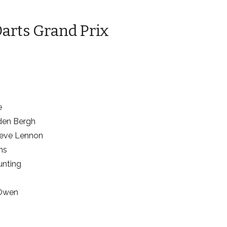
arts Grand Prix
e
 den Bergh
eve Lennon
ns
unting
 Owen