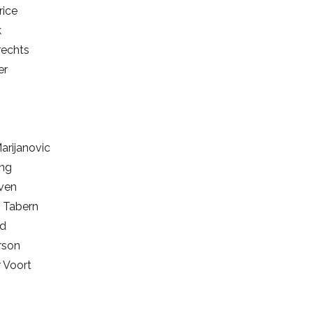
rice
k
echts
er
arijanovic
ing
ven
 Tabern
rd
rson
 Voort