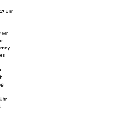
 17 Uhr
Meer
er
urney
yes
n
th
ng
 Uhr
s