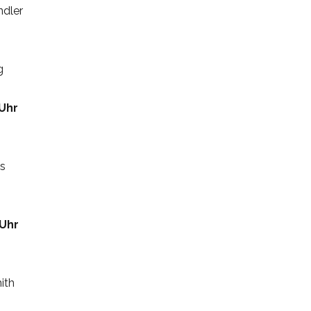
ndler
g
 Uhr
es
 Uhr
ith