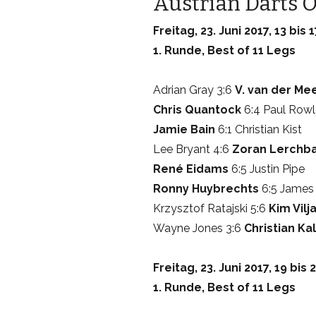
Austrian Darts O
Freitag, 23. Juni 2017, 13 bis 
1. Runde, Best of 11 Legs
Adrian Gray 3:6
V. van der Me
Chris Quantock
6:4 Paul Row
Jamie Bain
6:1 Christian Kist
Lee Bryant 4:6
Zoran Lerchb
René Eidams
6:5 Justin Pipe
Ronny Huybrechts
6:5 James
Krzysztof Ratajski 5:6
Kim Vilj
Wayne Jones 3:6
Christian Ka
Freitag, 23. Juni 2017, 19 bis 
1. Runde, Best of 11 Legs