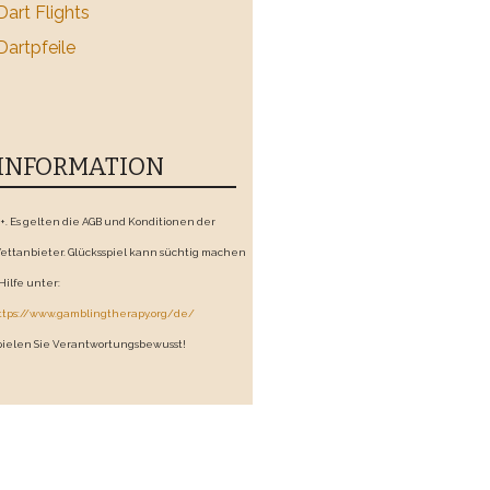
Dart Flights
Dartpfeile
INFORMATION
8+. Es gelten die AGB und Konditionen der
ettanbieter. Glücksspiel kann süchtig machen
 Hilfe unter:
ttps://www.gamblingtherapy.org/de/
pielen Sie Verantwortungsbewusst!