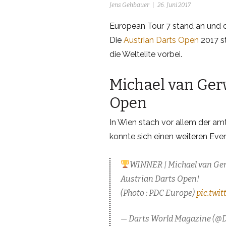
Jens Gehbauer
26. Juni 2017
European Tour 7 stand an und d
Die
Austrian Darts Open
2017 s
die Weltelite vorbei.
Michael van Ger
Open
In Wien stach vor allem der am
konnte sich einen weiteren Eve
WINNER | Michael van Gerw
Austrian Darts Open!
(Photo : PDC Europe)
pic.twi
— Darts World Magazine (@