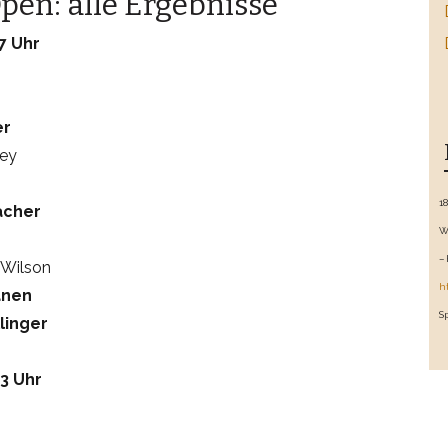
pen: alle Ergebnisse
17 Uhr
er
ley
1
acher
W
–
 Wilson
h
anen
S
llinger
23 Uhr