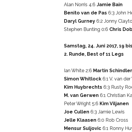
Alan Norris 4:6
Jamie Bain
Benito van de Pas
6:3 John H
Daryl Gurney
6:2 Jonny Clayt
Stephen Bunting 0:6
Chris Do
Samstag, 24. Juni 2017, 19 bi
2. Runde, Best of 11 Legs
Ian White 2:6
Martin Schindle
Simon Whitlock
6:1 V. van der
Kim Huybrechts
6:3 Rusty Ro
M. van Gerwen
6:1 Christian Ka
Peter Wright 5:6
Kim Viljanen
Joe Cullen
6:3 Jamie Lewis
Jelle Klaasen
6:0 Rob Cross
Mensur Suljovic
6:1 Ronny Hu