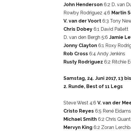
John Henderson
6:2 D. van D
Rowby Rodriguez 4:6
Martin S
V. van der Voort
6:3 Tony New
Chris Dobey
6:1 David Pallett
D. van den Bergh 5:6
Jamie Le
Jonny Clayton
6:1 Roxy Rodri
Rob Cross
6:4 Andy Jenkins
Rusty Rodriguez
6:2 Ritchie 
Samstag, 24. Juni 2017, 13 bi
2. Runde, Best of 11 Legs
Steve West 4:6
V. van der Me
Cristo Reyes
6:5 René Eidams
Michael Smith
6:2 Chris Quan
Mervyn King
6:2 Zoran Lerchb