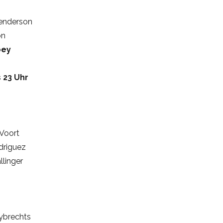
enderson
on
bey
s 23 Uhr
r
 Voort
driguez
llinger
ybrechts