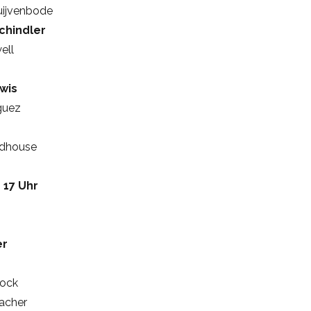
uijvenbode
chindler
ell
wis
guez
Edhouse
s 17 Uhr
er
tock
acher