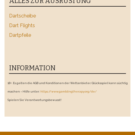
ALLES ZUR AUSRÜSTUNG
Dartscheibe
Dart Flights
Dartpfeile
INFORMATION
18+. Es gelten die AGB und Konditionen der Wettanbieter. Glücksspiel kann süchtig
machen – Hilfe unter:
https://www.gamblingtherapy.org/de/
Spielen Sie Verantwortungsbewusst!