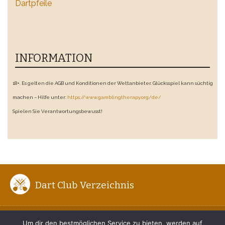
Dartpfeile
INFORMATION
18+. Es gelten die AGB und Konditionen der Wettanbieter. Glücksspiel kann süchtig
machen – Hilfe unter:
https://www.gamblingtherapy.org/de/
Spielen Sie Verantwortungsbewusst!
Dart Club Verzeichnis
ENTFERNUNG ZUM BOARD
Um dir den bestmöglichen Service zu bieten, werden auf