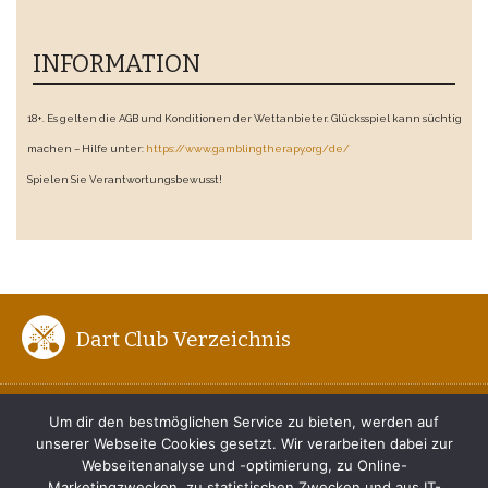
INFORMATION
18+. Es gelten die AGB und Konditionen der Wettanbieter. Glücksspiel kann süchtig
machen – Hilfe unter:
https://www.gamblingtherapy.org/de/
Spielen Sie Verantwortungsbewusst!
Dart Club Verzeichnis
ENTFERNUNG ZUM BOARD
Um dir den bestmöglichen Service zu bieten, werden auf
unserer Webseite Cookies gesetzt. Wir verarbeiten dabei zur
DER RICHTIGE DARTWURF
Webseitenanalyse und -optimierung, zu Online-
Marketingzwecken, zu statistischen Zwecken und aus IT-