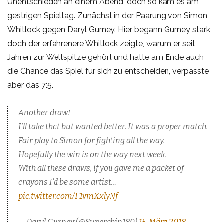
Unentschieden an einem Abend, doch so kam es am
gestrigen Spieltag. Zunächst in der Paarung von Simon
Whitlock gegen Daryl Gurney. Hier begann Gurney stark,
doch der erfahrenere Whitlock zeigte, warum er seit
Jahren zur Weltspitze gehört und hatte am Ende auch
die Chance das Spiel für sich zu entscheiden, verpasste
aber das 7:5.
Another draw!
I’ll take that but wanted better. It was a proper match.
Fair play to Simon for fighting all the way.
Hopefully the win is on the way next week.
With all these draws, if you gave me a packet of
crayons I’d be some artist…
pic.twitter.com/F1vmXxlyNf
— Daryl Gurney (@Superchin180)
15. März 2018