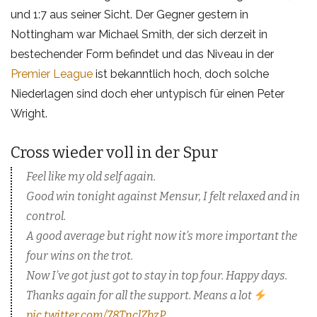
und 1:7 aus seiner Sicht. Der Gegner gestern in
Nottingham war Michael Smith, der sich derzeit in
bestechender Form befindet und das Niveau in der
Premier League
ist bekanntlich hoch, doch solche
Niederlagen sind doch eher untypisch für einen Peter
Wright.
Cross wieder voll in der Spur
Feel like my old self again.
Good win tonight against Mensur, I felt relaxed and in
control.
A good average but right now it’s more important the
four wins on the trot.
Now I’ve got just got to stay in top four. Happy days.
Thanks again for all the support. Means a lot
pic.twitter.com/78TnclZbzP