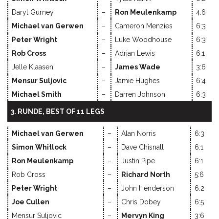
Daryl Gurney
–
Ron Meulenkamp
4:6
Michael van Gerwen
–
Cameron Menzies
6:3
Peter Wright
–
Luke Woodhouse
6:3
Rob Cross
–
Adrian Lewis
6:1
Jelle Klaasen
–
James Wade
3:6
Mensur Suljovic
–
Jamie Hughes
6:4
Michael Smith
–
Darren Johnson
6:3
3. RUNDE, BEST OF 11 LEGS
Michael van Gerwen
–
Alan Norris
6:3
Simon Whitlock
–
Dave Chisnall
6:1
Ron Meulenkamp
–
Justin Pipe
6:1
Rob Cross
–
Richard North
5:6
Peter Wright
–
John Henderson
6:2
Joe Cullen
–
Chris Dobey
6:5
Mensur Suljovic
–
Mervyn King
3:6