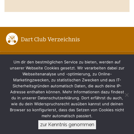
Dart Club Verzeichnis
ENTFERNUNG ZUM BOARD
Um dir den bestmöglichen Service zu bieten, werden auf
unserer Webseite Cookies gesetzt. Wir verarbeiten dabei zur
DER RICHTIGE DARTWURF
Webseitenanalyse und -optimierung, zu Online-
Marketingzwecken, zu statistischen Zwecken und aus IT-
TIPPS FÜR ANFÄNGER
Sicherheitsgründen automatisch Daten, die auch deine IP-
Adresse enthalten können. Mehr Informationen dazu findest
du in unserer Datenschutzerklärung. Dort erfährst du auch,
IMPRESSUM
wie du dein Widerspruchsrecht ausüben kannst und deinen
Browser so konfigurierst, dass das Setzen von Cookies nicht
DATENSCHUTZERKLÄRUNG
mehr automatisch passiert.
zur Kenntnis genommen
© 2017-2026 www.dart-club.de. Alle Rechte vorbehalten.