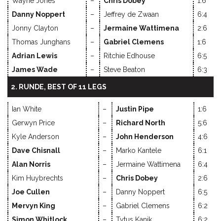
Wayne Jones
–
Chris Dobey
1:6
Danny Noppert
–
Jeffrey de Zwaan
6:4
Jonny Clayton
–
Jermaine Wattimena
2:6
Thomas Junghans
–
Gabriel Clemens
1:6
Adrian Lewis
–
Ritchie Edhouse
6:5
James Wade
–
Steve Beaton
6:3
2. RUNDE, BEST OF 11 LEGS
Ian White
–
Justin Pipe
1:6
Gerwyn Price
–
Richard North
5:6
Kyle Anderson
–
John Henderson
4:6
Dave Chisnall
–
Marko Kantele
6:1
Alan Norris
–
Jermaine Wattimena
6:4
Kim Huybrechts
–
Chris Dobey
2:6
Joe Cullen
–
Danny Noppert
6:5
Mervyn King
–
Gabriel Clemens
6:2
Simon Whitlock
–
Tytus Kanik
6:2