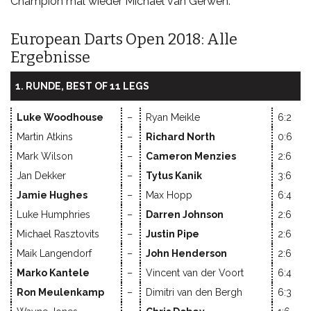
Champion mal wieder Michael van Gerwen.
European Darts Open 2018: Alle
Ergebnisse
1. RUNDE, BEST OF 11 LEGS
Luke Woodhouse
–
Ryan Meikle
6:2
Martin Atkins
–
Richard North
0:6
Mark Wilson
–
Cameron Menzies
2:6
Jan Dekker
–
Tytus Kanik
3:6
Jamie Hughes
–
Max Hopp
6:4
Luke Humphries
–
Darren Johnson
2:6
Michael Rasztovits
–
Justin Pipe
2:6
Maik Langendorf
–
John Henderson
2:6
Marko Kantele
–
Vincent van der Voort
6:4
Ron Meulenkamp
–
Dimitri van den Bergh
6:3