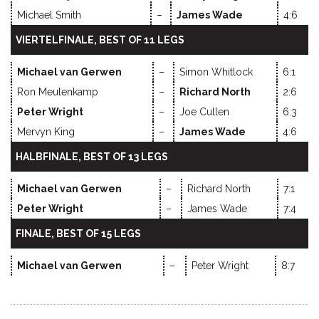
Michael Smith
–
James Wade
4:6
VIERTELFINALE, BEST OF 11 LEGS
Michael van Gerwen
–
Simon Whitlock
6:1
Ron Meulenkamp
–
Richard North
2:6
Peter Wright
–
Joe Cullen
6:3
Mervyn King
–
James Wade
4:6
HALBFINALE, BEST OF 13 LEGS
Michael van Gerwen
–
Richard North
7:1
Peter Wright
–
James Wade
7:4
FINALE, BEST OF 15 LEGS
Michael van Gerwen
–
Peter Wright
8:7