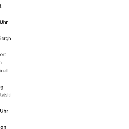
t
 Uhr
Bergh
ort
n
nall
ng
ajski
 Uhr
son