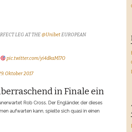
RFECT LEG AT THE
@Unibet
EUROPEAN
L
pic.twitter.com/yi4dkaMl7O
29. Oktober 2017
überraschend in Finale ein
nerwartet Rob Cross. Der Engländer, der dieses
men aufwarten kann, spielte sich quasi in einen