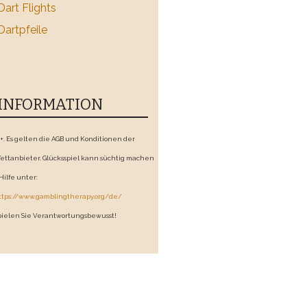
Dart Flights
Dartpfeile
INFORMATION
8+. Es gelten die AGB und Konditionen der
ettanbieter. Glücksspiel kann süchtig machen
 Hilfe unter:
ttps://www.gamblingtherapy.org/de/
pielen Sie Verantwortungsbewusst!