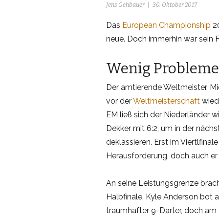
Jens Gehbauer
30. Oktober 2017
Das
European Championship
20
neue. Doch immerhin war sein F
Wenig Probleme
Der amtierende Weltmeister, M
vor der
Weltmeisterschaft
wiede
EM ließ sich der Niederländer wi
Dekker mit 6:2, um in der näch
deklassieren. Erst im Viertlfina
Herausforderung, doch auch er
An seine Leistungsgrenze brac
Halbfinale. Kyle Anderson bot al
traumhafter 9-Darter, doch am E