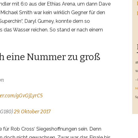
ndler mit 6:0 aus der Ethias Arena, um dann Dave
 Michael Smith war kein wirklich Gegner für den
Superchin“, Daryl Gurney, konnte dem so
s das Wasser reichen. So stand er nach einem
h eine Nummer zu groß
1
W
on
–
h
tter.com/gGvGjLyrC5
S
vG180)
29. Oktober 2017
e für Rob Cross‘ Siegeshoffnungen sein. Denn
n doch nicht gewachsen. Zwar war das Finale bis