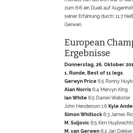
zum 6:6 ein Duell auf Augenhöhe
seiner Erfahrung durch: 11:7 hi
Gerwen.
European Champi
Ergebnisse
Donnerstag, 26. Oktober 201
1. Runde, Best of 11 legs
Gerwyn Price
6:5 Ronny Huyb
Alan Norris
6:4 Mervyn King
Ian White
6:5 Darren Webster
John Henderson 1:6
Kyle Ande
Simon Whitlock
6:3 James Ri
M. Suljovic
6:5 Kim Huybrecht
M. van Gerwen
6:2 Jan Dekker