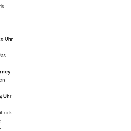
is
20 Uhr
Pas
urney
ton
4 Uhr
tlock
c
y