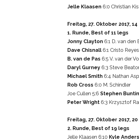
Jelle Klaasen
6:0 Christian Kis
Freitag, 27. Oktober 2017, 14
1. Runde, Best of 11 legs
Jonny Clayton
6:1 D. van den 
Dave Chisnall
6:1 Cristo Reyes
B. van de Pas
6:5 V. van der Vo
Daryl Gurney
6:3 Steve Beato
Michael Smith
6:4 Nathan Aspi
Rob Cross
6:0 M. Schindler
Joe Cullen 5:6
Stephen Bunti
Peter Wright
6:3 Krzysztof Rat
Freitag, 27. Oktober 2017, 20
2. Runde, Best of 19 legs
Jelle Klaasen 6:10
Kyle Ander