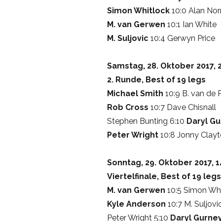
Simon Whitlock
10:0 Alan Norr
M. van Gerwen
10:1 Ian White
M. Suljovic
10:4 Gerwyn Price
Samstag, 28. Oktober 2017, 
2. Runde, Best of 19 legs
Michael Smith
10:9 B. van de 
Rob Cross
10:7 Dave Chisnall
Stephen Bunting 6:10
Daryl G
Peter Wright
10:8 Jonny Clay
Sonntag, 29. Oktober 2017, 1
Viertelfinale, Best of 19 legs
M. van Gerwen
10:5 Simon Whi
Kyle Anderson
10:7 M. Suljovi
Peter Wright 5:10
Daryl Gurne