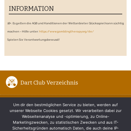
INFORMATION
18+. Es gelten die AGB und Konditionen der Wettanbieter. Glücksspiel kann süchtig
machen – Hilfe unter:
https://www.gamblingtherapy.org/de/
Spielen Sie Verantwortungsbewusst!
Dart Club Verzeichnis
ENTFERNUNG ZUM BOARD
Um dir den bestmöglichen Service zu bieten, werden auf
unserer Webseite Cookies gesetzt. Wir verarbeiten dabei zur
DER RICHTIGE DARTWURF
Webseitenanalyse und -optimierung, zu Online-
Marketingzwecken, zu statistischen Zwecken und aus IT-
TIPPS FÜR ANFÄNGER
Sicherheitsgründen automatisch Daten, die auch deine IP-